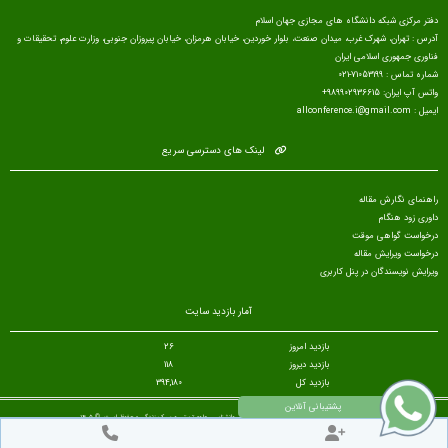
دفتر مرکزی شبکه دانشگاه های مجازی جهان اسلام
آدرس : تهران، شهرک غرب، میدان صنعت، بلوار خوردین، خیابان هرمزان، خیابان پیروزان جنوبی، وزارت علوم، تحقیقات و
فناوری جمهوری اسلامی ایران
شماره تماس : 71053199-021
واتس آپ ایران: 989902936615+
ایمیل : allconference.i@gmail.com
لینک های دسترسی سریع
راهنمای نگارش مقاله
داوری زود هنگام
درخواست گواهی موقت
درخواست ویرایش مقاله
ویرایش نویسندگان در پنل کاربری
آمار بازدید سایت
بازدید امروز
26
بازدید دیروز
118
بازدید کل
394,180
تمام حقوق مادی و معنوی برای پانزدهمین کنفرانس بین المللی روانشناسی، علوم تربیتی و سبک زندگی محفوظ است. © ۱۴۰۵
طراح سایت :
آسان همایش
© ۱۴۰۵ - 1392 نسخه 8.86