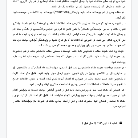
خود می توانید سایر مقالات خود را ارسال نمایید. حداکثر تعداد مقاله ارسالی از هر پنل کاربری 4 عدد
می باشد به شرطی که نویسنده مسئول تمامی مقالات یک نفر باشد.
- در مقاله، پس از نام نویسنده، حتما باید وابستگی (Affiliation) نویسنده به دانشگاه یا موسسه خود،
ذکر گردد.
- با توجه به صدور گواهی ها به زبان انگلیسی حتما اطلاعات تمامی نویسندگان (نام، نام خانوادگی،
عنوان مقاله و اسامی نویسندگان همکار) را بطور دقیق به دو زبان فارسی و انگلیسی در هنگام ثبت نام
و ارسال مقاله ثبت نمایید. قابل ذکر است گواهی ارائه مقاله از اطلاعات درج شده در زمان ثبت مقاله در
پنل کاربری صادر می شود در صورتی که اطلاعات کامل درج نشود و پژوهشگر گواهی موقت دریافت
کند جهت اصلاح باید هزینه ای برای ویرایش و صدور مجدد گواهی پرداخت کند.
- جهت پرداخت هزینه مقاله دانشجویی باید حتما نویسنده مسئول مقاله، دانشجو باشد در غیر اینصورت
باید هزینه آزاد پرداخت شود. قابل ذکر است در صورتی که بعدا مشخص شود هزینه مابه التفاوت باید
پرداخت شود.
- در صورت پرداخت هزینه مقاله دانشجویی باید قبل از پایان مهلت ثبت نام اسکن کارت دانشجویی (و
یا مدرکی دال بر دانشجو بودن) در پنل کاربری منوی ارسال فایل اپلود شود. قابل ذکر است کارت
دانشجویی باید اعتبار داشته باشد در صورتی که اعتبار کارت تمام شده است از منوی اطلاعات جامع
دانشجو سایت دانشگاه که اطلاعات تحصیلی درج شده است اسکرین گرفته و ارسال شود.
- در صورتی که مقاله شما نیاز به ویرایش دارد باید قبل از صدور گواهی موقت نسبت به ویرایش اقدام
شود در صورت صدور گواهی موقت هیچ ویرایشی انجام نخواهد شد. قابل ذکر است قبل از ثبت نهایی
مقاله با اساتید راهنمای خود مشورت کرده و قبل از ثبت نهایی مقاله در صورت نیاز ویرایشات مقاله را
انجام دهید.
شنبه 05 آبان 1403 (1 سال قبل )