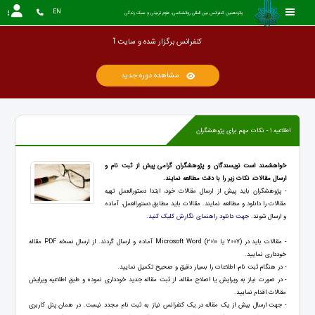
EN
پانزدهمین کنفرانس بین المللی روانشناسی، علوم تربیتی و سبک زندگی
کنفرانس برگزار شده و
مشاهده دوره جدید
اطلاعیه 1 - نکات مهم برای پژوهشگران
خواهشمند است نویسندگان و پژوهشگران گرامی پیش از ثبت نام و
ارسال مقالات، نکات زیر را با دقت مطالعه نمایند.
- پژوهشگران باید پیش از ارسال مقالات خود، ابتدا دستورالعمل تهیه
مقالات را دانلود و مطالعه نمایند. مقالات باید مطابق دستورالعمل، آماده
و ارسال شوند.
جهت دانلود راهنمای نگارش کلیک کنید.
- مقالات باید در (2007 یا 2010) Microsoft Word آماده و ارسال گردند. از ارسال نسخه PDF مقاله
خودداری نمایید.
- در هنگام ثبت نام، اطلاعات را بسیار دقیق و صحیح تکمیل نمایید.
- در صورت نیاز به ویرایش یا اصلاح مقاله، از ثبت مقاله جدید خودداری نموده و طبق اطلاعیه ویرایش
مقالات اقدام نمایید.
- جهت ارسال بیش از یک مقاله در یک کنفرانس نیاز به ثبت نام مجدد نیست. در همان پنل کاربری