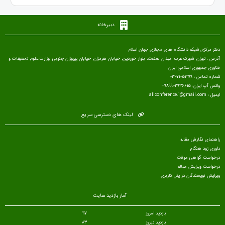
دبیرخانه
دفتر مرکزی شبکه دانشگاه های مجازی جهان اسلام
آدرس : تهران، شهرک غرب، میدان صنعت، بلوار خوردین، خیابان هرمزان، خیابان پیروزان جنوبی، وزارت علوم، تحقیقات و
فناوری جمهوری اسلامی ایران
شماره تماس : 71053199-021
واتس آپ ایران: 989902936615+
ایمیل : allconference.i@gmail.com
لینک های دسترسی سریع
راهنمای نگارش مقاله
داوری زود هنگام
درخواست گواهی موقت
درخواست ویرایش مقاله
ویرایش نویسندگان در پنل کاربری
آمار بازدید سایت
بازدید امروز
117
بازدید دیروز
83